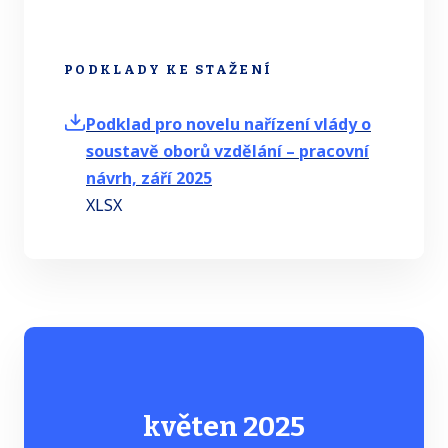
PODKLADY KE STAŽENÍ
Podklad pro novelu nařízení vlády o
soustavě oborů vzdělání – pracovní
návrh, září 2025
XLSX
květen 2025