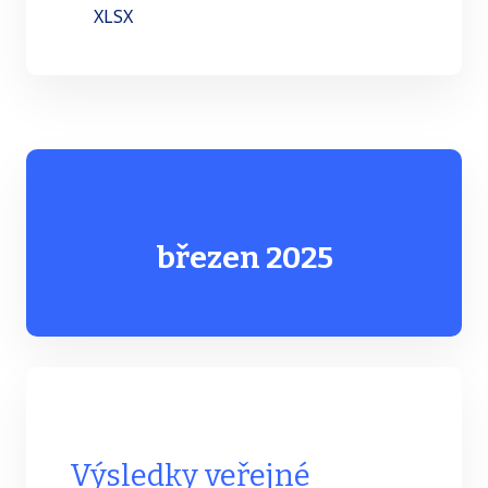
XLSX
březen 2025
Výsledky veřejné