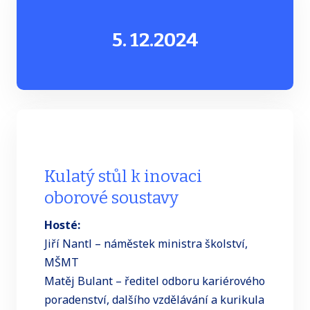
5. 12.
2024
Kulatý stůl k inovaci
oborové soustavy
Hosté:
Jiří Nantl – náměstek ministra školství,
MŠMT
Matěj Bulant – ředitel odboru kariérového
poradenství, dalšího vzdělávání a kurikula