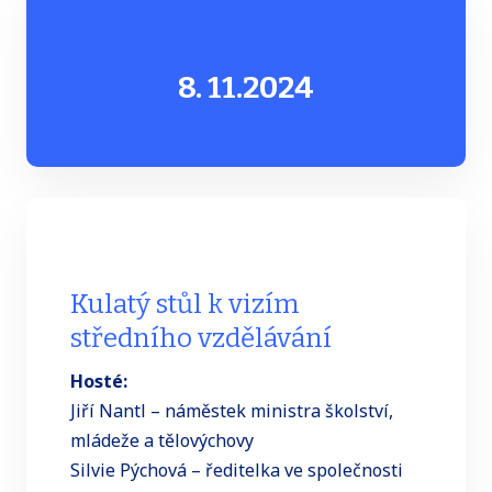
8. 11.
2024
Kulatý stůl k vizím
středního vzdělávání
Hosté:
Jiří Nantl – náměstek ministra školství,
mládeže a tělovýchovy
Silvie Pýchová – ředitelka ve společnosti