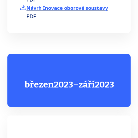
Návrh Inovace oborové soustavy
PDF
březen
2023
–
září
2023