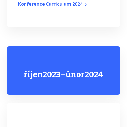
Konference Curriculum 2024
říjen
2023
–
únor
2024