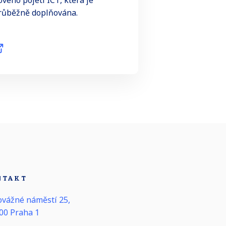
ového pojetí ICT, která je
růběžně doplňována.
NTAKT
vážné náměstí 25,
00 Praha 1