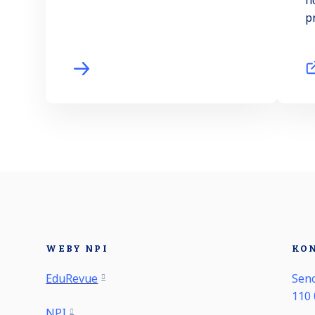
n
p
WEBY NPI
KO
EduRevue
Seno
110 
NPI