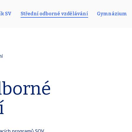
ík SV
Střední odborné vzdělávání
Gymnázium
ní
dborné
í
vacích programů SOV,