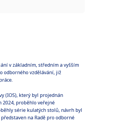
lání v základním, středním a vyšším
o odborného vzdělávání, již
práce.
y (IOS), který byl projednán
m 2024, proběhlo veřejné
ěhly série kulatých stolů, návrh byl
h představen na Radě pro odborné