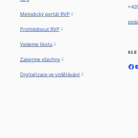
+420
Metodický portál RVP
poda
Prohlédnout RVP
Vedeme školu
SLE
Zapojme všechny
Digitalizace ve vzdělávání