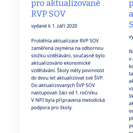
pro aktualizované
RVP SOV
a
vydané k 1. září 2020
v
Proběhla aktualizace RVP SOV
zaměřená zejména na odbornou
N
složku vzdělávání, současně bylo
v
aktualizováno ekonomické
k
vzdělávání. Školy měly povinnost
t
do dvou let aktualizovat své ŠVP.
a
Do aktualizovaných ŠVP SOV
v
nastupovali žáci od 1. ročníku.
š
V NPI byla připravena metodická
a
podpora pro školy.
o
p
p