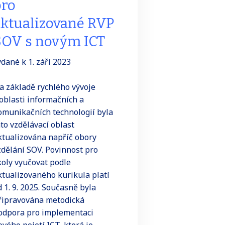
pro
ktualizované RVP
SOV s novým ICT
ydané k 1. září 2023
a základě rychlého vývoje
 oblasti informačních a
omunikačních technologií byla
ato vzdělávací oblast
ktualizována napříč obory
zdělání SOV. Povinnost pro
koly vyučovat podle
ktualizovaného kurikula platí
d 1. 9. 2025. Současně byla
řipravována metodická
odpora pro implementaci