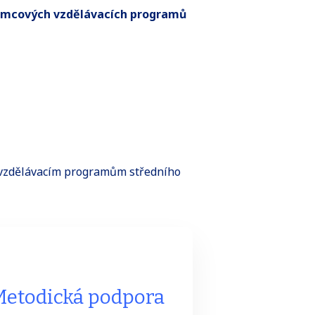
rámcových vzdělávacích programů
vzdělávacím programům středního
Metodická podpora