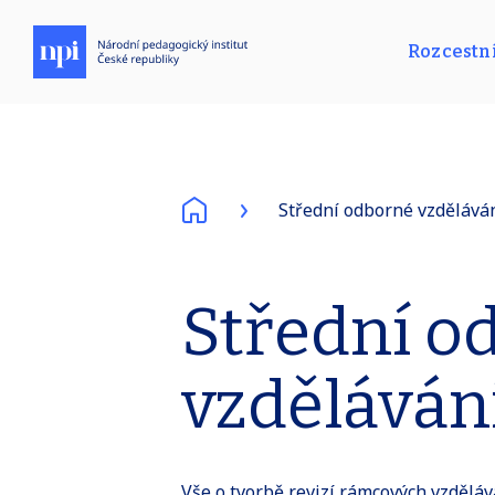
Rozcestn
Střední odborné vzdělává
Střední o
vzděláván
Vše o tvorbě revizí rámcových vzdělá