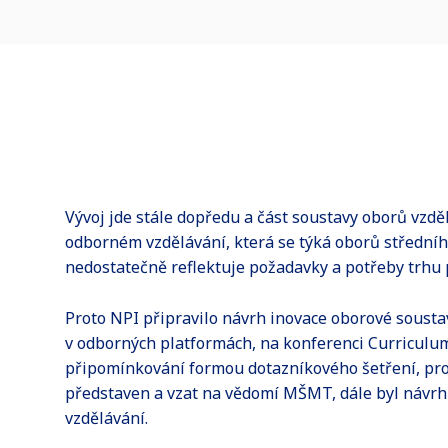
Vývoj jde stále dopředu a část soustavy oborů vzdě
odborném vzdělávání, která se týká oborů středníh
nedostatečně reflektuje požadavky a potřeby trhu 
Proto NPI připravilo návrh inovace oborové soustav
v odborných platformách, na konferenci Curriculu
připomínkování formou dotazníkového šetření, prob
představen a vzat na vědomí MŠMT, dále byl návr
vzdělávání.