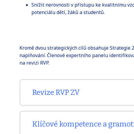
Snížit nerovnosti v přístupu ke kvalitnímu v
potenciálu dětí, žáků a studentů.
Kromě dvou strategických cílů obsahuje Strategie 20
naplňování. Členové expertního panelu identifikova
na revizi RVP.
Revize RVP ZV
„Revize rámcových vzdělávacích programů bud
Klíčové kompetence a gramot
při zachování jejich základní struktury i poj
dvoustupňová úroveň kurikula na úrovni rá