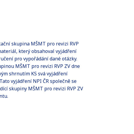
tační skupina MŠMT pro revizi RVP
ateriál, který obsahoval vyjádření
ručení pro vypořádání dané otázky.
kupinou MŠMT pro revizi RVP ZV dne
ivým shrnutím KS svá vyjádření
Tato vyjádření NPI ČR společně se
ídící skupiny MŠMT pro revizi RVP ZV
ntu.