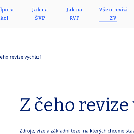
dpora
Jak na
Jak na
Vše o revizi
škol
ŠVP
RVP
ZV
čeho revize vychází
Z čeho revize
Zdroje, vize a základní teze, na kterých chceme stav