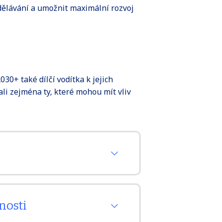
zdělávání a umožnit maximální rozvoj
30+ také dílčí vodítka k jejich
li zejména ty, které mohou mít vliv
e vycházet ze stávajících RVP
nosti
mů. Zachována bude i
mcového vzdělávacího programu