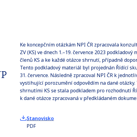
Ke koncepčním otázkám NPI ČR zpracovala konzul
ZV (KS) ve dnech 1.–19. července 2023 podkladový m
členů KS a ke každé otázce shrnutí, případně dopo
Tento podkladový materiál byl projednán Řídící s
VP
31. července. Následně zpracoval NPI ČR k jednotl
vystihující porozumění odpovědím na dané otázky. 
shrnutími KS se stala podkladem pro rozhodnutí Ř
k dané otázce zpracovaná v předkládaném dokume
Stanovisko
PDF