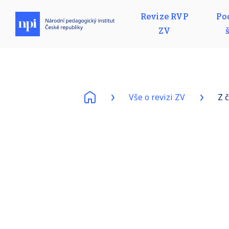
Revize RVP
Po
ZV
Vše o revizi ZV
Z 