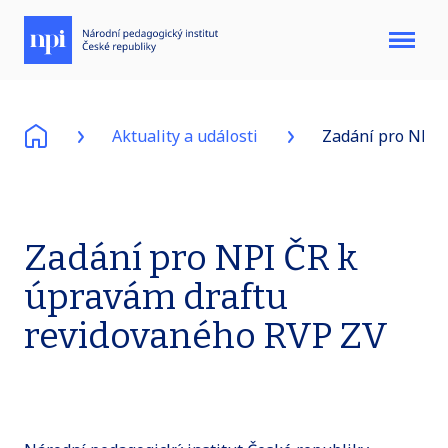
Menu
Aktuality a události
Zadání pro NPI 
Zadání pro NPI ČR k
úpravám draftu
revidovaného RVP ZV