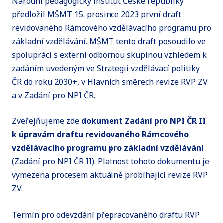
Národní pedagogický institut České republiky
předložil MŠMT 15. prosince 2023 první draft
revidovaného Rámcového vzdělávacího programu pro
základní vzdělávání. MŠMT tento draft posoudilo ve
spolupráci s externí odbornou skupinou vzhledem k
zadáním uvedeným ve Strategii vzdělávací politiky
ČR do roku 2030+, v Hlavních směrech revize RVP ZV
a v Zadání pro NPI ČR.
Zveřejňujeme zde
dokument Zadání pro NPI ČR II
k úpravám draftu revidovaného Rámcového
vzdělávacího programu pro základní vzdělávání
(Zadání pro NPI ČR II). Platnost tohoto dokumentu je
vymezena procesem aktuálně probíhající revize RVP
ZV.
Termín pro odevzdání přepracovaného draftu RVP