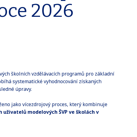
roce 2026
vých školních vzdělávacích programů pro základní
robíhá systematické vyhodnocování získaných
sledné úpravy.
eno jako vícezdrojový proces, který kombinuje
h uživatelů modelových ŠVP ve školách v