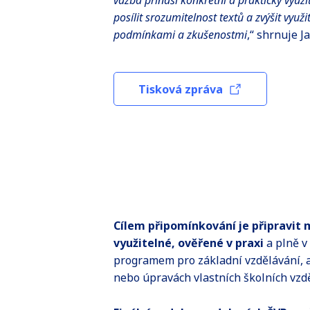
vazba přináší konkrétní a prakticky využ
posílit srozumitelnost textů a zvýšit vyu
podmínkami a zkušenostmi
,“ shrnuje J
Tisková zpráva
Cílem připomínkování je připravit 
využitelné, ověřené v praxi
a plně v
programem pro základní vzdělávání, a
nebo úpravách vlastních školních vzd