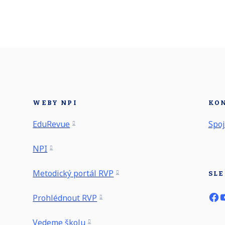
WEBY NPI
KO
EduRevue
Spoj
NPI
Metodický portál RVP
SLE
Prohlédnout RVP
Vedeme školu