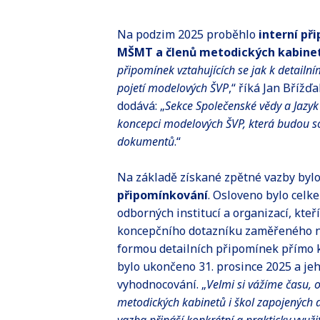
Na podzim 2025 proběhlo
interní př
MŠMT a členů metodických kabine
připomínek vztahujících se jak k detail
pojetí modelových ŠVP
,“ říká Jan Břížď
dodává: „
Sekce Společenské vědy a Jazyk
koncepci modelových ŠVP, která budou so
dokumentů
.“
Na základě získané zpětné vazby bylo
připomínkování
. Osloveno bylo celk
odborných institucí a organizací, kte
koncepčního dotazníku zaměřeného na
formou detailních připomínek přímo 
bylo ukončeno 31. prosince 2025 a jeh
vyhodnocování. „
Velmi si vážíme času, 
metodických kabinetů i škol zapojených d