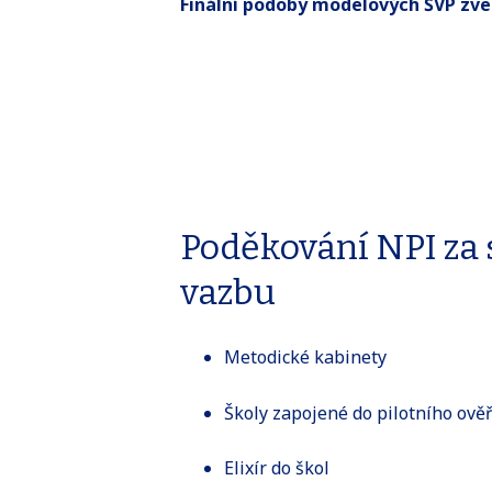
Finální podoby modelových ŠVP zveř
Poděkování NPI za 
vazbu
Metodické kabinety
Školy zapojené do pilotního ov
Elixír do škol