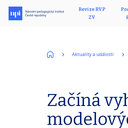
Revize RVP
Po
ZV
Aktuality a události
Začíná vy
modelový