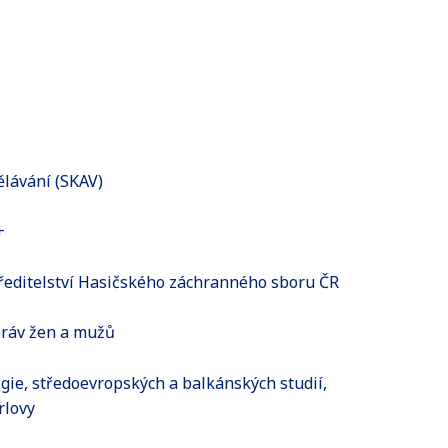
ělávání (SKAV)
+
 ředitelství Hasičského záchranného sboru ČR
práv žen a mužů
gie, středoevropských a balkánských studií,
rlovy