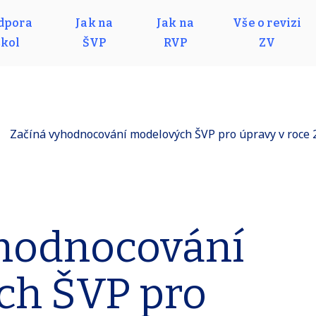
dpora
Jak na
Jak na
Vše o revizi
škol
ŠVP
RVP
ZV
Začíná vyhodnocování modelových ŠVP pro úpravy v roce 
hodnocování
ch ŠVP pro