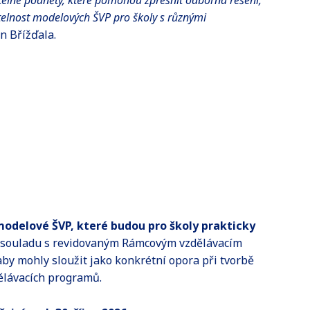
itelné podněty, které pomohou zpřesnit odborná řešení,
žitelnost modelových ŠVP pro školy s různými
an Břížďala.
modelové ŠVP, které budou pro školy prakticky
 souladu s revidovaným Rámcovým vzdělávacím
by mohly sloužit jako konkrétní opora při tvorbě
ělávacích programů.