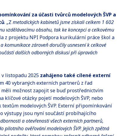
ipomínkování za účasti tvůrců modelových ŠVP a
tů
. „Z
metodických kabinetů jsme získali celkem 1 602
nímu vzdělávacímu obsahu, tak ke koncepci a celkovému
ala z projektu NPI Podpora kurikulární práce škol a
 a komunikace zároveň doručily usnesení k celkové
učástí dalších odborných diskusí při úpravách
 v listopadu 2025
zahájeno také cílené externí
em 40 vybraných externích partnerů z řad
ří měli možnost zapojit se buď prostřednictvím
 klíčové otázky pojetí modelových ŠVP, nebo
k textům modelových ŠVP. Externí připomínkování
o výstupy jsou nyní součástí probíhajícího
odbornosti a otevřenosti všech externích partnerů,
o pilotního ověřování modelových ŠVP. Jejich zpětná