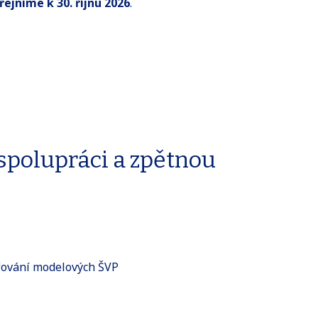
ejníme k 30. říjnu 2026
.
spolupráci a zpětnou
ěřování modelových ŠVP