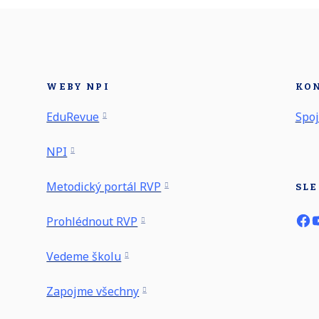
WEBY NPI
KO
EduRevue
Spoj
NPI
Metodický portál RVP
SLE
Prohlédnout RVP
Vedeme školu
Zapojme všechny