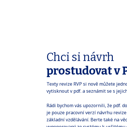
Chci si návrh
prostudovat v 
Texty revize RVP si nově můžete jed
vytisknout v pdf. a seznámit se s jeji
Rádi bychom vás upozornili, že pdf. d
je pouze pracovní verzí návrhu reviz
základní vzdělávání. Berte také na v
vygenerovaný ze systému k určitému 