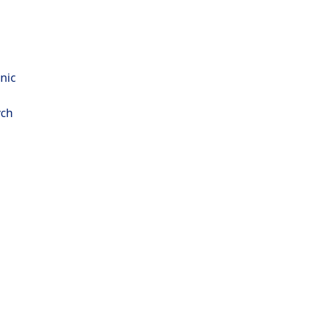
nic
ých