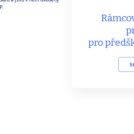
P.
Rámcov
p
pro předšk
S