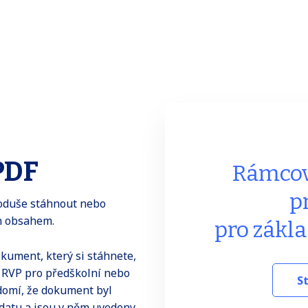
PDF
Rámcov
p
noduše stáhnout nebo
ch obsahem.
pro zákl
okument, který si stáhnete,
e RVP pro předškolní nebo
S
ědomí, že dokument byl
datu a jsou v něm uvedeny