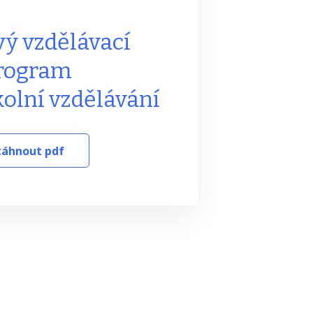
ý vzdělávací
rogram
olní vzdělávání
táhnout pdf