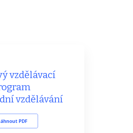
ý vzdělávací
rogram
adní vzdělávání
táhnout PDF