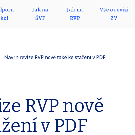
dpora
Jak na
Jak na
Vše o revizi
škol
ŠVP
RVP
ZV
Návrh revize RVP nově také ke stažení v PDF
ize RVP nově
ažení v PDF