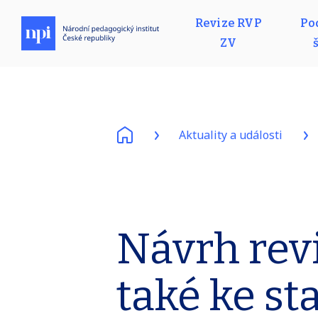
Revize RVP
Po
ZV
Aktuality a události
Návrh rev
také ke st