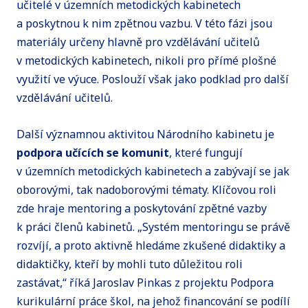
učitelé v územních metodických kabinetech
a poskytnou k nim zpětnou vazbu. V této fázi jsou
materiály určeny hlavně pro vzdělávání učitelů
v metodických kabinetech, nikoli pro přímé plošné
využití ve výuce. Poslouží však jako podklad pro další
vzdělávání učitelů.
Další významnou aktivitou Národního kabinetu je
podpora učících se komunit
, které fungují
v územních metodických kabinetech a zabývají se jak
oborovými, tak nadoborovými tématy. Klíčovou roli
zde hraje mentoring a poskytování zpětné vazby
k práci členů kabinetů. „Systém mentoringu se právě
rozvíjí, a proto aktivně hledáme zkušené didaktiky a
didaktičky, kteří by mohli tuto důležitou roli
zastávat,“ říká Jaroslav Pinkas z projektu Podpora
kurikulární práce škol, na jehož financování se podílí