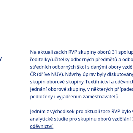
Na aktualizacích RVP skupiny oborů 31 spolu
v
ředitelky/učitelky odborných předmětů a odbo
středních odborných škol s danými obory vzd
ČR (dříve NÚV). Návrhy úprav byly diskutován
skupin oborové skupiny Textilnictví a oděvnic
jednání oborové skupiny, v některých případe
podloženy i vyjádřením zaměstnavatelů.
Jedním z východisek pro aktualizace RVP bylo
analytické studie pro skupinu oborů vzdělání
oděvnictví.