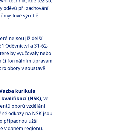
vní technik, kde těžiště
y oděvů při zachování
průmyslové výrobě
eré nejsou již delší
51 Oděvnictví a 31-62-
které by vyučovaly nebo
ým či formálním úpravám
pro obory v soustavě
Vazba kurikula
kvalifikací (NSK)
, ve
ventů oborů vzdělání
děné odkazy na NSK jsou
ro případnou užší
ce v daném regionu.