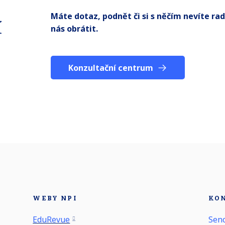
Máte dotaz, podnět či si s něčím nevíte ra
í
nás obrátit.
Konzultační centrum
WEBY NPI
KO
EduRevue
Seno