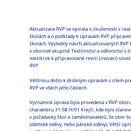
Aktualizace RVP se opírala o zkušenosti s real
školách a o podklady k úpravám RVP připrave
školách. Výsledný návrh aktualizovaných RVP 
v oborové skupině Textilnictví a oděvnictví s tí
mezikrok k připravované revizi (inovaci) sous
RVP.
Většinou došlo k drobným úpravám s cílem pr
RVP ve všech jeho částech.
Významná úprava byla provedena v RVP oboru
charakteru 31-58-H/01 Krejčí, kde bylo stano
s požadavky škol a zaměstnavatelů, že obor b
(dámské oděvy, nebo pánské oděvy). Větší úpr