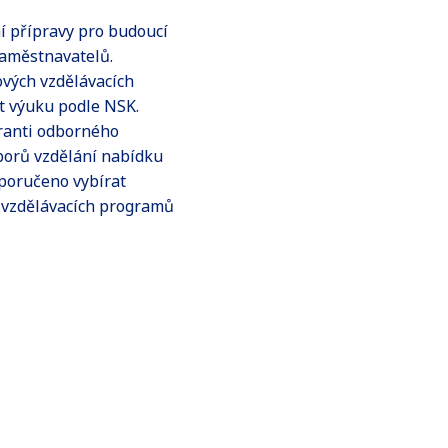
í přípravy pro budoucí
zaměstnavatelů.
ových vzdělávacích
t výuku podle NSK.
ranti odborného
oborů vzdělání nabídku
oporučeno vybírat
h vzdělávacích programů