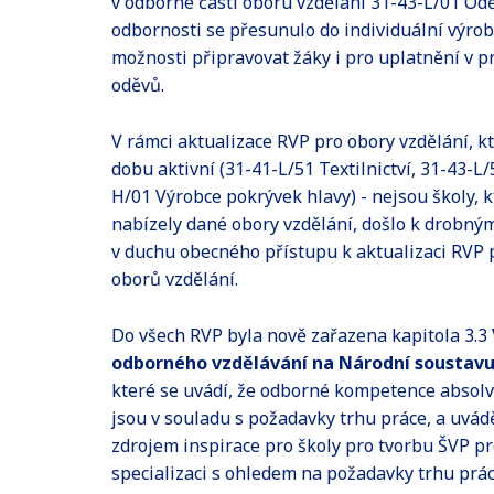
v odborné části oboru vzdělání 31-43-L/01 Odě
odbornosti se přesunulo do individuální výrob
možnosti připravovat žáky i pro uplatnění v 
oděvů.
V rámci aktualizace RVP pro obory vzdělání, kt
dobu aktivní (31-41-L/51 Textilnictví, 31-43-L/
H/01 Výrobce pokrývek hlavy) - nejsou školy, 
nabízely dané obory vzdělání, došlo k drobn
v duchu obecného přístupu k aktualizaci RVP 
oborů vzdělání.
Do všech RVP byla nově zařazena kapitola 3.3
odborného vzdělávání na Národní soustavu 
které se uvádí, že odborné kompetence absol
jsou v souladu s požadavky trhu práce, a uvá
zdrojem inspirace pro školy pro tvorbu ŠVP p
specializaci s ohledem na požadavky trhu prá