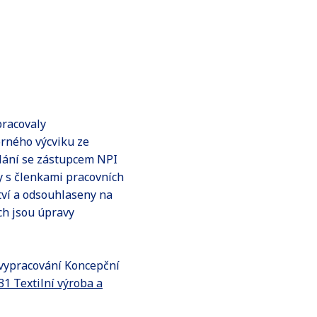
pracovaly
rného výcviku ze
ělání se zástupcem NPI
y s členkami pracovních
tví a odsouhlaseny na
ch jsou úpravy
 vypracování Koncepční
31 Textilní výroba a