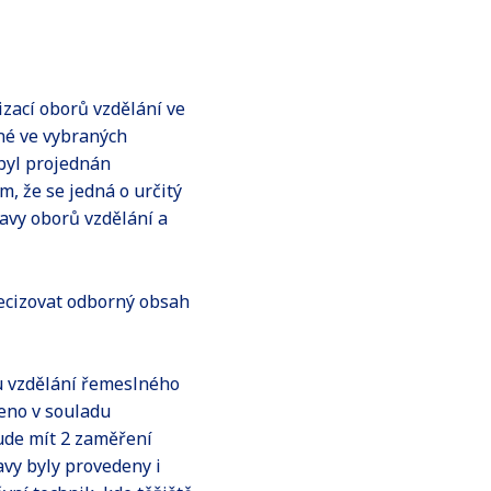
izací oborů vzdělání ve
né ve vybraných
byl projednán
m, že se jedná o určitý
tavy oborů vzdělání a
ecizovat odborný obsah
 vzdělání řemeslného
veno v souladu
ude mít 2 zaměření
avy byly provedeny i