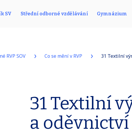
ík SV
Střední odborné vzdělávání
Gymnázium
ané RVP SOV
Co se mění v RVP
31 Textilní vý
31 Textilní 
a oděvnictví