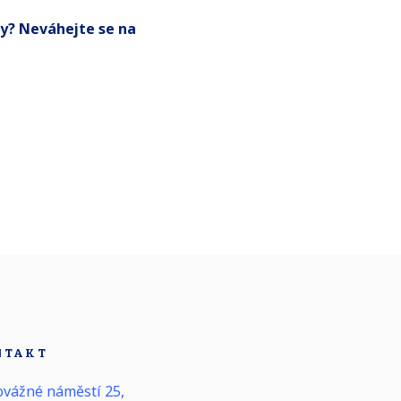
dy? Neváhejte se na
NTAKT
vážné náměstí 25,