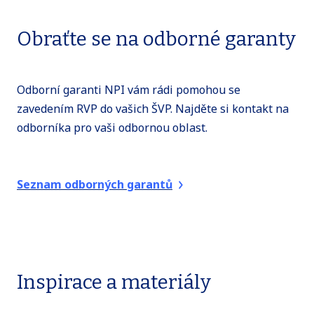
modulů).
třeba doplnit do profilu absolventa
učební osnovu. Doporučujeme zařadit do
Obraťte se na odborné garanty
informaci, že v rámci výuky v oboru
ŠVP kvalifikační moduly, které byly
vzdělání jsou žáci připravováni také na
připraveny k využití školami v projektu
získání následujících profesních kvalifikací.
MOV. Je možné také existující modul
Odborní garanti NPI vám rádi pomohou se
upravit podle potřeb školy, např. jeho
zavedením RVP do vašich ŠVP. Najděte si kontakt na
hodinovou dotaci, způsoby a kritéria
odborníka pro vaši odbornou oblast.
hodnocení apod., nebo provést větší změny,
např. rozdělit existující teoreticko-
praktický modul na modul teoretický a
Seznam odborných garantů
modul praktický.
Inspirace a materiály