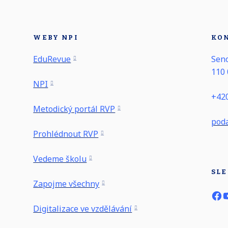
WEBY NPI
KO
EduRevue
Seno
110 
NPI
+420
Metodický portál RVP
poda
Prohlédnout RVP
Vedeme školu
SLE
Zapojme všechny
Digitalizace ve vzdělávání