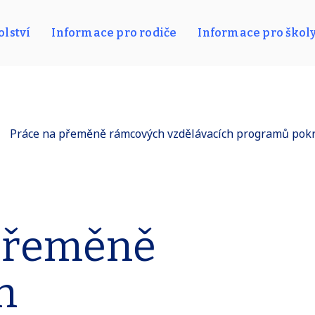
lství
Informace pro rodiče
Informace pro škol
Práce na přeměně rámcových vzdělávacích programů pokro
 přeměně
h