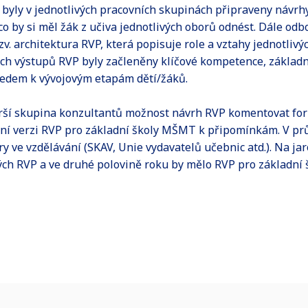
 byly v jednotlivých pracovních skupinách připraveny návrh
co by si měl žák z učiva jednotlivých oborů odnést. Dále odb
zv. architektura RVP, která popisuje role a vztahy jednotli
ch výstupů RVP byly začleněny klíčové kompetence, základn
edem k vývojovým etapám dětí/žáků.
irší skupina konzultantů možnost návrh RVP komentovat for
rvní verzi RVP pro základní školy MŠMT k připomínkám. V p
éry ve vzdělávání (SKAV, Unie vydavatelů učebnic atd.). Na j
ch RVP a ve druhé polovině roku by mělo RVP pro základní šk