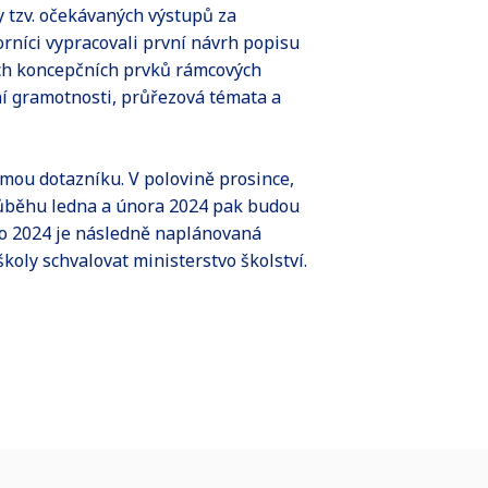
y tzv. očekávaných výstupů za
orníci vypracovali první návrh popisu
vých koncepčních prvků rámcových
í gramotnosti, průřezová témata a
mou dotazníku. V polovině prosince,
růběhu ledna a února 2024 pak budou
aro 2024 je následně naplánovaná
oly schvalovat ministerstvo školství.