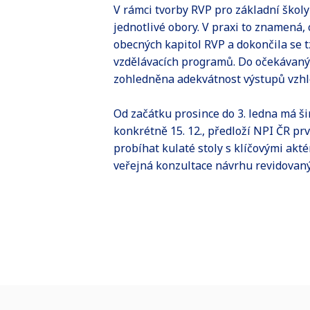
V rámci tvorby RVP pro základní školy
jednotlivé obory. V praxi to znamená, 
obecných kapitol RVP a dokončila se t
vzdělávacích programů. Do očekávaný
zohledněna adekvátnost výstupů vzhl
Od začátku prosince do 3. ledna má š
konkrétně 15. 12., předloží NPI ČR p
probíhat kulaté stoly s klíčovými akt
veřejná konzultace návrhu revidovaný