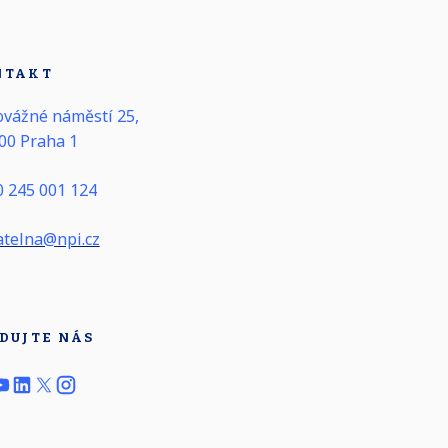
NTAKT
vážné náměstí 25,
00 Praha 1
 245 001 124
telna@npi.cz
DUJTE NÁS