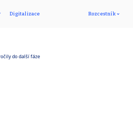
y
Digitalizace
Rozcestník
čily do další fáze