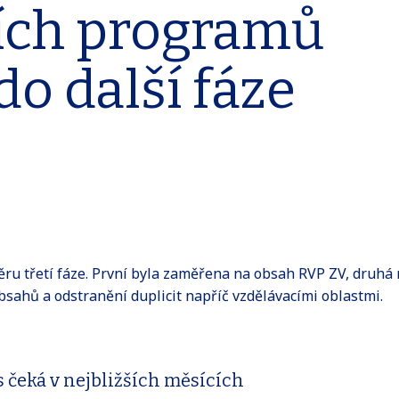
ích programů
do další fáze
ěru třetí fáze. První byla zaměřena na obsah RVP ZV, druh
obsahů a odstranění duplicit napříč vzdělávacími oblastmi.
 čeká v nejbližších měsících