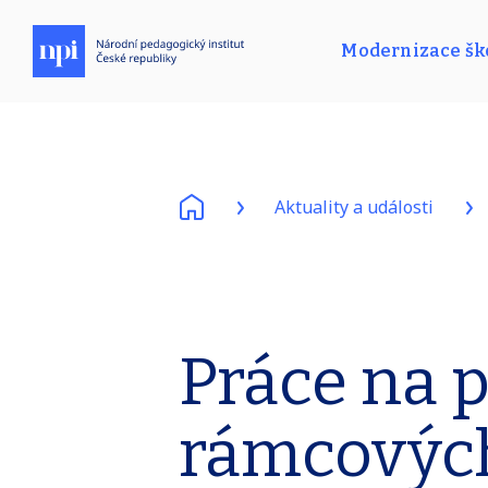
Modernizace ško
Aktuality a události
Práce na
rámcovýc